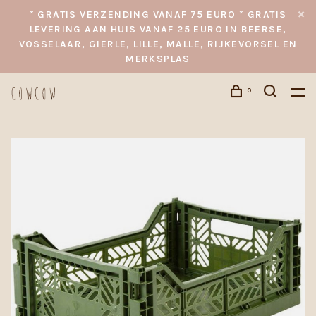
* GRATIS VERZENDING VANAF 75 EURO * GRATIS
LEVERING AAN HUIS VANAF 25 EURO IN BEERSE,
VOSSELAAR, GIERLE, LILLE, MALLE, RIJKEVORSEL EN
MERKSPLAS
0