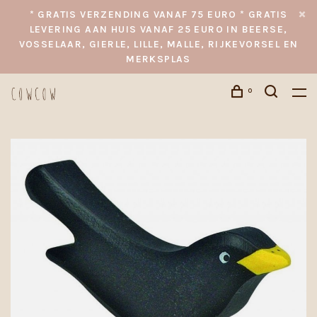
* GRATIS VERZENDING VANAF 75 EURO * GRATIS
LEVERING AAN HUIS VANAF 25 EURO IN BEERSE,
VOSSELAAR, GIERLE, LILLE, MALLE, RIJKEVORSEL EN
MERKSPLAS
0