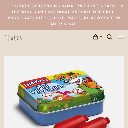
* GRATIS VERZENDING VANAF 75 EURO * GRATIS
LEVERING AAN HUIS VANAF 25 EURO IN BEERSE,
VOSSELAAR, GIERLE, LILLE, MALLE, RIJKEVORSEL EN
MERKSPLAS
0