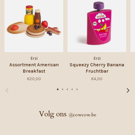
Erzi
Erzi
Assortment American
Squeezy Cherry Banana
Breakfast
Fruchtbar
€20,00
€4,00
Volg ons
@
cowcow.be