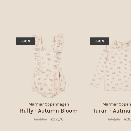
-30%
-30%
Marmar Copenhagen
Marmar Cope
Rully - Autumn Bloom
Taran - Autm
€53,95
€37,76
€42,95
€30