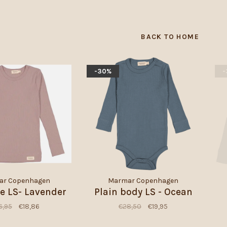
BACK TO HOME
-30%
-
ar Copenhagen
Marmar Copenhagen
ee LS- Lavender
Plain body LS - Ocean
6,95
€18,86
€28,50
€19,95