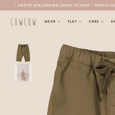
* GRATIS VERZENDING VANAF 75 EURO * GRATIS LE
WEAR
PLAY
CARE
E