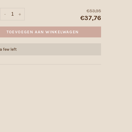
€53,95
-
+
€37,76
TOEVOEGEN AAN WINKELWAGEN
a few left