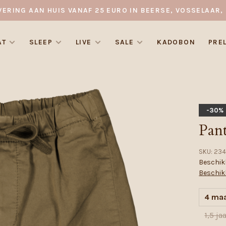
VERING AAN HUIS VANAF 25 EURO IN BEERSE, VOSSELAAR, 
AT
SLEEP
LIVE
SALE
KADOBON
PRE
-30%
Pant
SKU:
234
Beschikb
Beschik
4 ma
1,5 ja