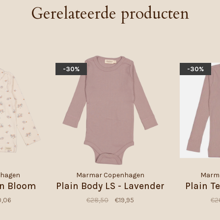
Gerelateerde producten
-30%
-30%
nhagen
Marmar Copenhagen
Marm
un Bloom
Plain Body LS - Lavender
Plain T
,06
€28,50
€19,95
€2