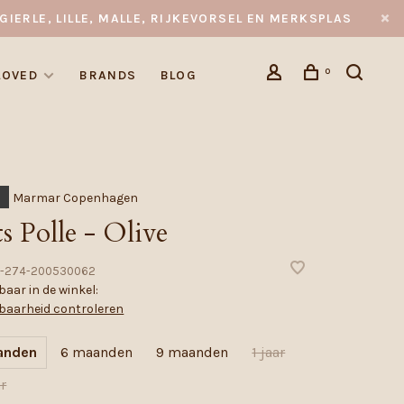
GIERLE, LILLE, MALLE, RIJKEVORSEL EN MERKSPLAS
0
LOVED
BRANDS
BLOG
Marmar Copenhagen
s Polle - Olive
-274-200530062
aar in de winkel:
baarheid controleren
anden
6 maanden
9 maanden
1 jaar
ar