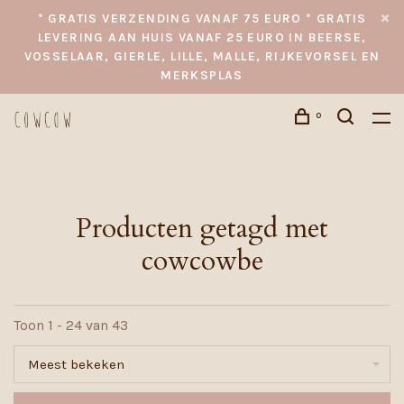
* GRATIS VERZENDING VANAF 75 EURO * GRATIS
LEVERING AAN HUIS VANAF 25 EURO IN BEERSE,
VOSSELAAR, GIERLE, LILLE, MALLE, RIJKEVORSEL EN
MERKSPLAS
0
Producten getagd met
cowcowbe
Toon 1 - 24 van 43
Meest bekeken