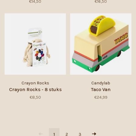
€14,50
€16,50
Crayon Rocks
Candylab
Crayon Rocks - 8 stuks
Taco Van
€8,50
€24,99
1
2
3