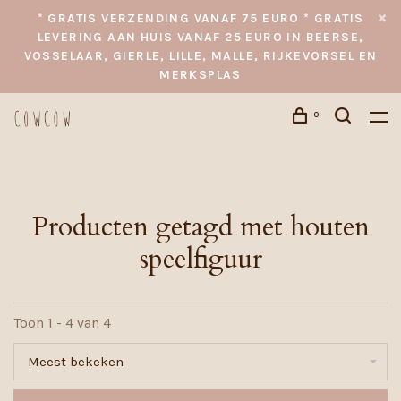
* GRATIS VERZENDING VANAF 75 EURO * GRATIS
LEVERING AAN HUIS VANAF 25 EURO IN BEERSE,
VOSSELAAR, GIERLE, LILLE, MALLE, RIJKEVORSEL EN
MERKSPLAS
0
Producten getagd met houten
speelfiguur
Toon 1 - 4 van 4
Meest bekeken