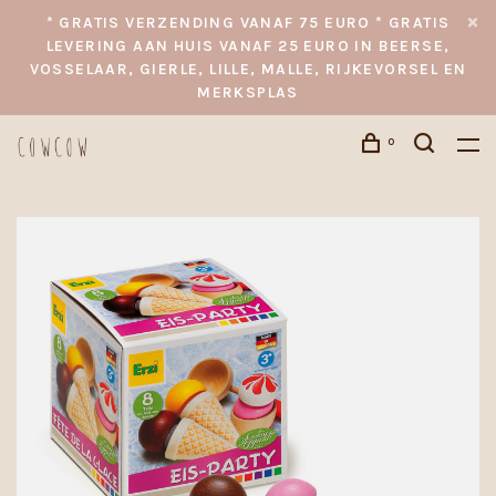
* GRATIS VERZENDING VANAF 75 EURO * GRATIS
LEVERING AAN HUIS VANAF 25 EURO IN BEERSE,
VOSSELAAR, GIERLE, LILLE, MALLE, RIJKEVORSEL EN
MERKSPLAS
0