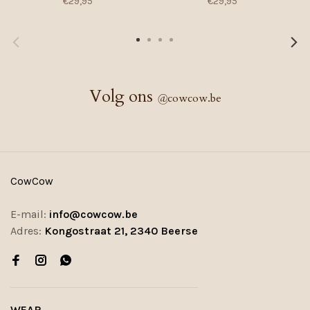
€29,95
€29,95
Volg ons
@
cowcow.be
CowCow
E-mail:
info@cowcow.be
Adres:
Kongostraat 21, 2340 Beerse
WEAR