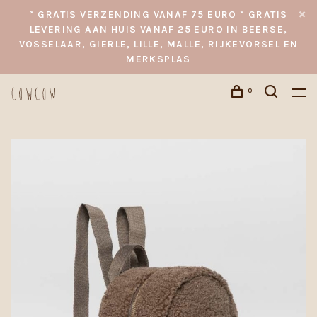
* GRATIS VERZENDING VANAF 75 EURO * GRATIS
LEVERING AAN HUIS VANAF 25 EURO IN BEERSE,
VOSSELAAR, GIERLE, LILLE, MALLE, RIJKEVORSEL EN
MERKSPLAS
0