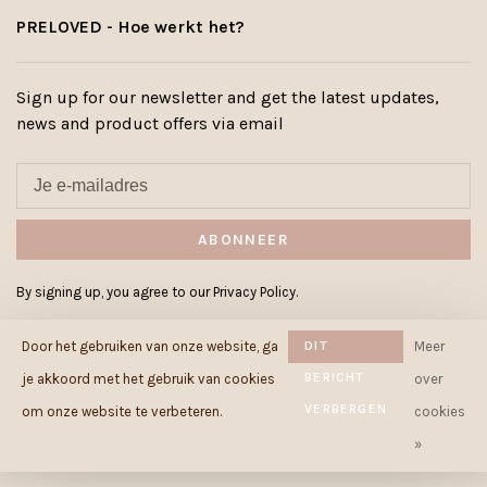
PRELOVED - Hoe werkt het?
Sign up for our newsletter and get the latest updates,
news and product offers via email
ABONNEER
By signing up, you agree to our Privacy Policy.
Door het gebruiken van onze website, ga
DIT
Meer
BERICHT
je akkoord met het gebruik van cookies
over
VERBERGEN
© Copyright 2026 Cowcow.be
-
om onze website te verbeteren.
cookies
Powered by
Lightspeed
- Theme by
»
Huysmans.me