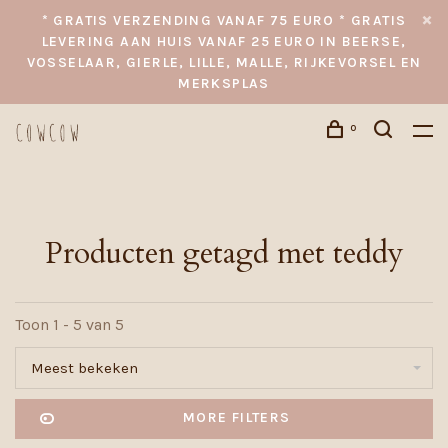
* GRATIS VERZENDING VANAF 75 EURO * GRATIS
LEVERING AAN HUIS VANAF 25 EURO IN BEERSE,
VOSSELAAR, GIERLE, LILLE, MALLE, RIJKEVORSEL EN
MERKSPLAS
0
Producten getagd met teddy
Toon 1 - 5 van 5
Meest bekeken
MORE FILTERS