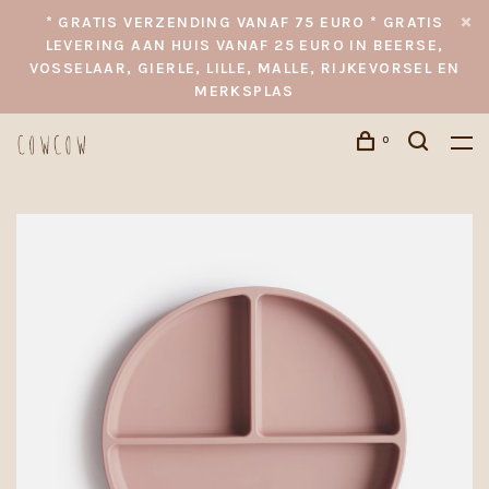
* GRATIS VERZENDING VANAF 75 EURO * GRATIS
LEVERING AAN HUIS VANAF 25 EURO IN BEERSE,
VOSSELAAR, GIERLE, LILLE, MALLE, RIJKEVORSEL EN
MERKSPLAS
0